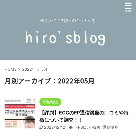
働く人に「学び」のキッカケを
HOME
>
2022年
>
5月
月別アーカイブ：2022年05月
資格勉強
【評判】ECCのFP通信講座の口コミや特
徴について調査！！
2022/12/12
FP3級
,
FP2級
,
通信講座