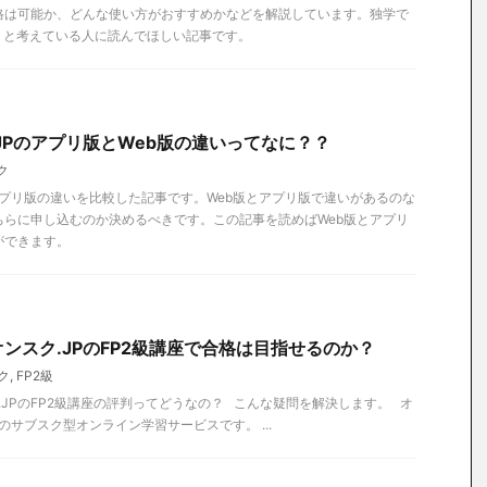
格は可能か、どんな使い方がおすすめかなどを解説しています。独学で
うと考えている人に読んでほしい記事です。
JPのアプリ版とWeb版の違いってなに？？
ク
とアプリ版の違いを比較した記事です。Web版とアプリ版で違いがあるのな
ちらに申し込むのか決めるべきです。この記事を読めばWeb版とアプリ
ができます。
ンスク.JPのFP2級講座で合格は目指せるのか？
ク
,
FP2級
JPのFP2級講座の評判ってどうなの？ こんな疑問を解決します。 オ
のサブスク型オンライン学習サービスです。 ...