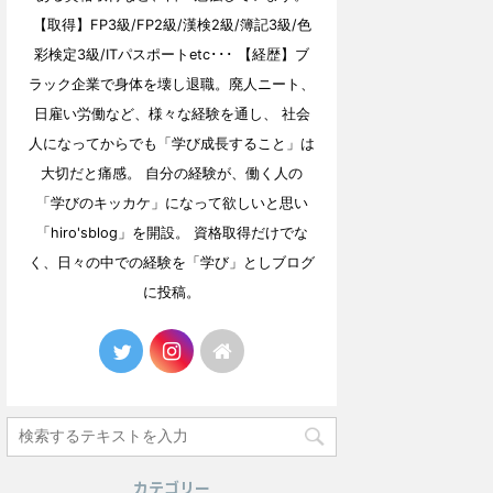
【取得】FP3級/FP2級/漢検2級/簿記3級/色
彩検定3級/ITパスポートetc･･･ 【経歴】ブ
ラック企業で身体を壊し退職。廃人ニート、
日雇い労働など、様々な経験を通し、 社会
人になってからでも「学び成長すること」は
大切だと痛感。 自分の経験が、働く人の
「学びのキッカケ」になって欲しいと思い
「hiro'sblog」を開設。 資格取得だけでな
く、日々の中での経験を「学び」としブログ
に投稿。
カテゴリー