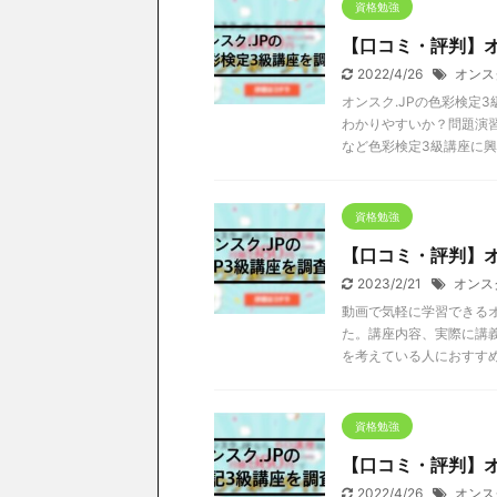
資格勉強
【口コミ・評判】オ
2022/4/26
オンス
オンスク.JPの色彩検定
わかりやすいか？問題演習
など色彩検定3級講座に
資格勉強
【口コミ・評判】オ
2023/2/21
オンス
動画で気軽に学習できるオ
た。講座内容、実際に講義
を考えている人におすす
資格勉強
【口コミ・評判】オ
2022/4/26
オンス