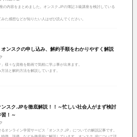
講座の内容をまとめました。オンスク.JPの簿記３級講座を検討している
。
てみた感想などが知りたい人はぜひ読んでください。
】オンスクの申し込み、解約手順をわかりやすく解説
ク
ク」様々な資格を動画で気軽に学ぶ事が出来ます。
み方法と解約方法を解説しています。
ンスク.JPを徹底解説！！～忙しい社会人がまず検討
学習！～
ク
るオンライン学習サービス「オンスク.JP」についての解説記事です。
特徴、評価、などを徹底的に解説しています。オンスク.JPについて詳