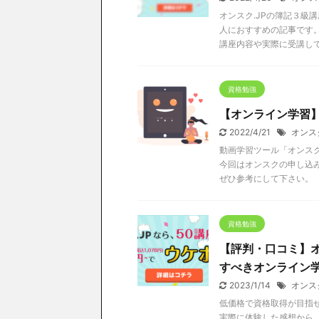
オンスク.JPの簿記３級
人におすすめの記事です
講座内容や実際に受講し
資格勉強
【オンライン学習
2022/4/21
オンス
動画学習ツール「オンス
今回はオンスクの申し込
ぜひ参考にして下さい。
資格勉強
【評判・口コミ】オ
すべきオンライン
2023/1/14
オンス
低価格で資格取得が目指せ
実際に体験した感想から、