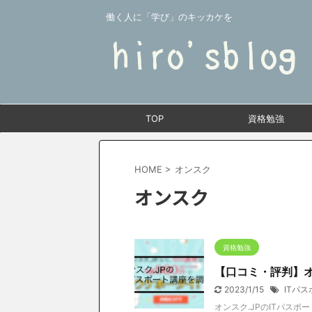
働く人に「学び」のキッカケを
TOP
資格勉強
HOME
>
オンスク
オンスク
資格勉強
【口コミ・評判】オ
2023/1/15
ITパ
オンスク.JPのITパス