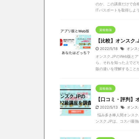
のか、この講座だけで合
ITパスポートを取得しよ
資格勉強
【比較】オンスク.
2022/5/18
オンス
オンスク.JPのWeb版
ら、それを知った上でど
版の違いを理解すること
資格勉強
【口コミ・評判】オ
2022/5/13
オンス
悩み多き棒人間オンスク.
ンスク.JPは、コスパ最強