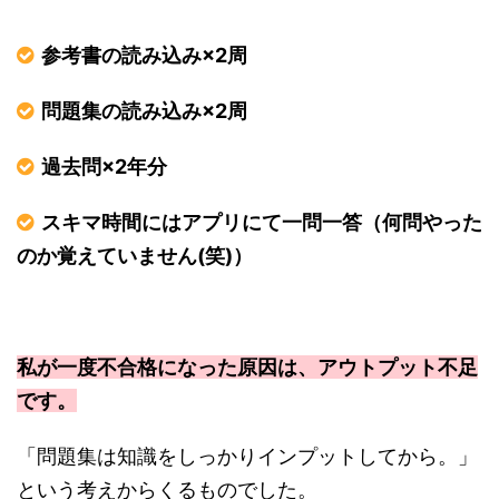
参考書の読み込み
×2
周
問題集の読み込み
×2
周
過去問
×2
年分
スキマ時間にはアプリにて一問一答（何問やった
のか覚えていません
(
笑
)
）
私が一度不合格になった原因は、アウトプット不足
です。
「問題集は知識をしっかりインプットしてから。」
という考えからくるものでした。