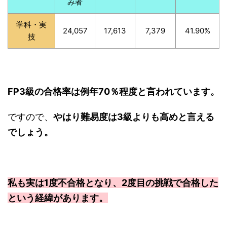
み者
学科・実
24,057
17,613
7,379
41.90%
技
FP3級の合格率は例年70％程度と言われています。
ですので、
やはり難易度は3級よりも高めと言える
でしょう。
私も実は1度不合格となり、2度目の挑戦で合格した
という経緯があります。