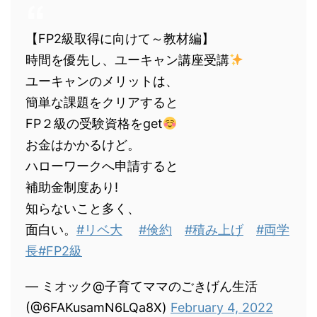
【FP2級取得に向けて～教材編】
時間を優先し、ユーキャン講座受講
ユーキャンのメリットは、
簡単な課題をクリアすると
FP２級の受験資格をget
お金はかかるけど。
ハローワークへ申請すると
補助金制度あり!
知らないこと多く、
面白い。
#リベ大
#倹約
#積み上げ
#両学
長
#FP2級
— ミオック@子育てママのごきげん生活
(@6FAKusamN6LQa8X)
February 4, 2022