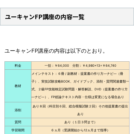
ユーキャンFP講座の内容一覧
ユーキャンFP講座の内容は以下のとおり。
料金
一括：￥64,000 分割：￥4,980×13=￥64,740
メインテキスト：６冊 / 副教材：提案書の作り方―ナビ―（冊
子）、実技試験攻略BOOK、ガイドブック、添削・質問関連書類一
教材
式、２級FP技能検定試験問題・解答解説、DVD（提案書の作り方
―ナビ―）、FP総論テキスト内容・仕様は変更になる場合あり
あり８回（科目別６回、総合模擬試験２回）その他提案書の提出
添削
あり
質問
あり（１日３問まで）
学習期間
６ヵ月（受講開始から12ヵ月まで指導）