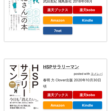
武田友紀 飛鳥新社 2018年08月
楽天ブックス
楽天kobo
Amazon
Kindle
7net
HSPサラリーマン
posted with
ヨメレバ
春明 力 Clover出版 2020年10月30日
頃
楽天ブックス
楽天kobo
Amazon
Kindle